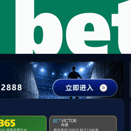
3044永利集团(中国)有限公司
书院新闻
通知公告
党团建设
颜洪平教授做客乘风讲坛
日期：
2023.03.14
点击：
0